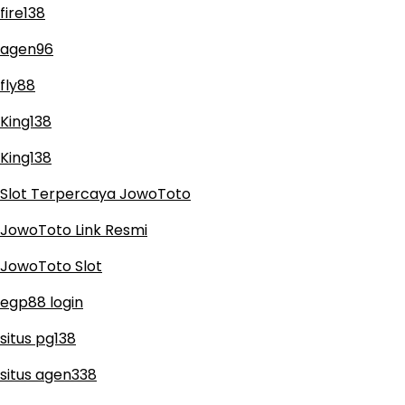
fire138
agen96
fly88
King138
King138
Slot Terpercaya JowoToto
JowoToto Link Resmi
JowoToto Slot
egp88 login
situs pg138
situs agen338