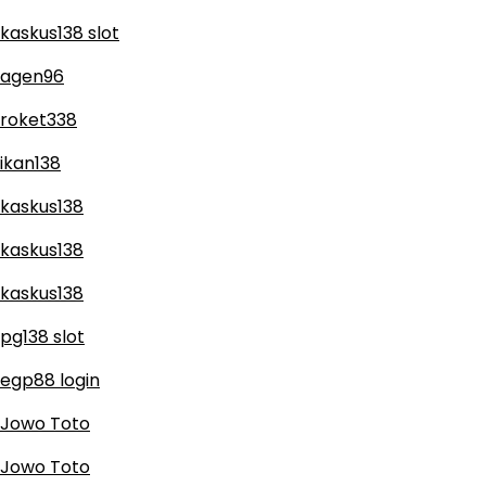
kaskus138 slot
agen96
roket338
ikan138
kaskus138
kaskus138
kaskus138
pg138 slot
egp88 login
Jowo Toto
Jowo Toto