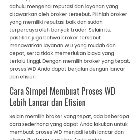
dahulu mengenai reputasi dan layanan yang
ditawarkan oleh broker tersebut. Pilihlah broker
yang memiliki reputasi baik dan sudah
terpercaya oleh banyak trader. Selain itu,
pastikan juga bahwa broker tersebut
menawarkan layanan WD yang mudah dan
cepat, serta tidak memerlukan biaya yang
terlalu tinggi. Dengan memilih broker yang tepat,
proses WD Anda dapat berjalan dengan lancar
dan efisien.
Cara Simpel Membuat Proses WD
Lebih Lancar dan Efisien
Selain memilih broker yang tepat, ada beberapa
cara sederhana yang dapat Anda lakukan untuk
membuat proses WD menjadi lebih lancar dan
efisien. Pertama, pastikan Anda sudah