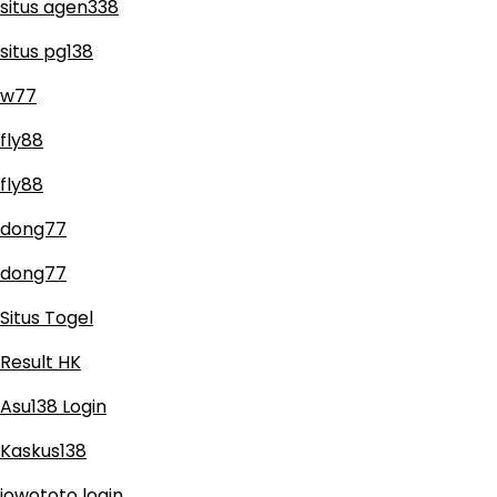
situs agen338
situs pg138
w77
fly88
fly88
dong77
dong77
Situs Togel
Result HK
Asu138 Login
Kaskus138
jowototo login