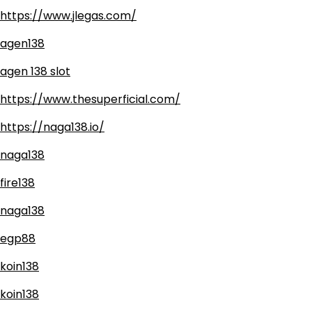
https://www.jlegas.com/
agen138
agen 138 slot
https://www.thesuperficial.com/
https://naga138.io/
naga138
fire138
naga138
egp88
koin138
koin138