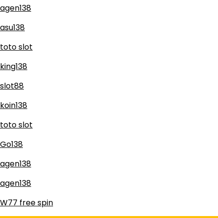
agen138
asu138
toto slot
king138
slot88
koin138
toto slot
Go138
agen138
agen138
W77 free spin