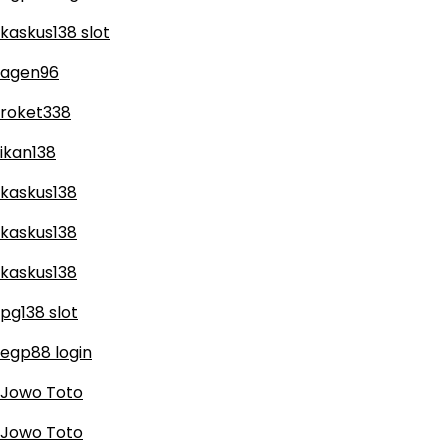
kaskus138 slot
agen96
roket338
ikan138
kaskus138
kaskus138
kaskus138
pg138 slot
egp88 login
Jowo Toto
Jowo Toto