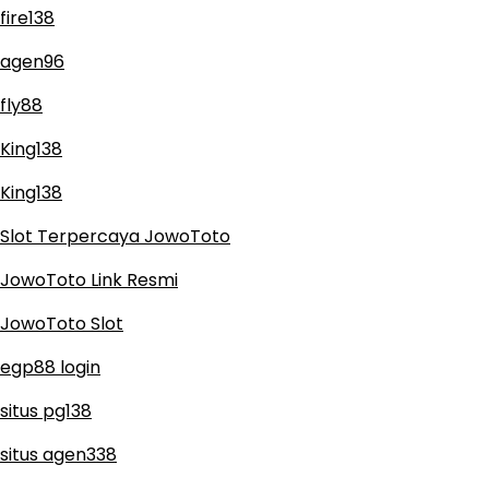
fire138
agen96
fly88
King138
King138
Slot Terpercaya JowoToto
JowoToto Link Resmi
JowoToto Slot
egp88 login
situs pg138
situs agen338