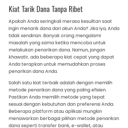
Kiat Tarik Dana Tanpa Ribet
Apakah Anda seringkali merasa kesulitan saat
ingin menarik dana dari akun Anda? Jika iya, Anda
tidak sendirian. Banyak orang mengalami
masalah yang sama ketika mencoba untuk
melakukan penarikan dana. Namun, jangan
khawatir, ada beberapa kiat cepat yang dapat
Anda terapkan untuk memudahkan proses
penarikan dana Anda.
Salah satu kiat terbaik adalah dengan memilih
metode penarikan dana yang paling efisien.
Pastikan Anda memilih metode yang tepat
sesuai dengan kebutuhan dan preferensi Anda.
Beberapa platform atau aplikasi mungkin
menawarkan berbagai pilihan metode penarikan
dana seperti transfer bank, e-wallet, atau