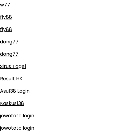
w77
fly88
fly88
dong77
dong77
Situs Togel
Result HK
Asu138 Login
Kaskus138
jowototo login
jowototo login