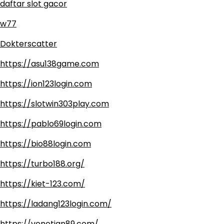
daftar slot gacor
w77
Dokterscatter
https://asu138game.com
https://ion123login.com
https://slotwin303play.com
https://pablo69login.com
https://bio88login.com
https://turbo188.org/
https://kiet-123.com/
https://ladang123login.com/
https://venetian89.com/