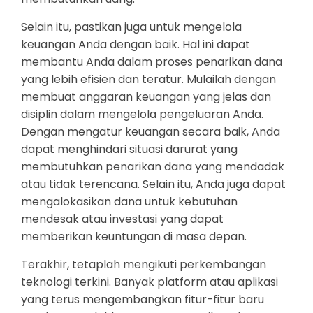
Selain itu, pastikan juga untuk mengelola
keuangan Anda dengan baik. Hal ini dapat
membantu Anda dalam proses penarikan dana
yang lebih efisien dan teratur. Mulailah dengan
membuat anggaran keuangan yang jelas dan
disiplin dalam mengelola pengeluaran Anda.
Dengan mengatur keuangan secara baik, Anda
dapat menghindari situasi darurat yang
membutuhkan penarikan dana yang mendadak
atau tidak terencana. Selain itu, Anda juga dapat
mengalokasikan dana untuk kebutuhan
mendesak atau investasi yang dapat
memberikan keuntungan di masa depan.
Terakhir, tetaplah mengikuti perkembangan
teknologi terkini. Banyak platform atau aplikasi
yang terus mengembangkan fitur-fitur baru