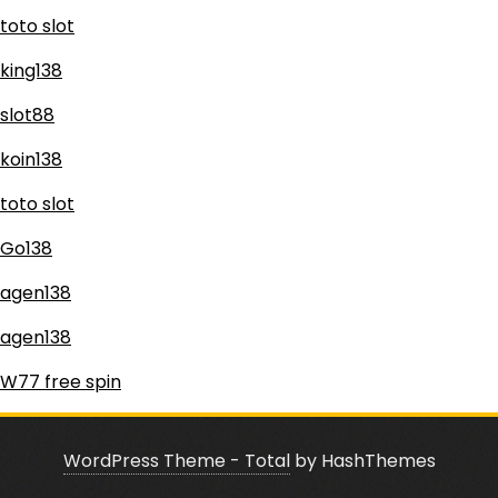
toto slot
king138
slot88
koin138
toto slot
Go138
agen138
agen138
W77 free spin
WordPress Theme - Total
by HashThemes