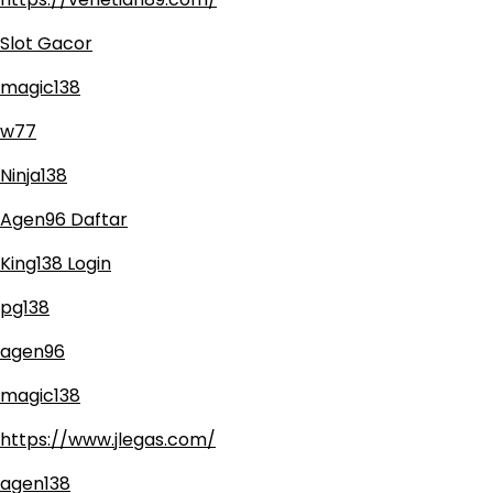
Slot Gacor
magic138
w77
Ninja138
Agen96 Daftar
King138 Login
pg138
agen96
magic138
https://www.jlegas.com/
agen138