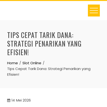
Skip
to
content
TIPS CEPAT TARIK DANA:
STRATEGI PENARIKAN YANG
EFISIEN!
Home
Slot Online
Tips Cepat Tarik Dana: Strategi Penarikan yang
Efisien!
14
Mei 2026