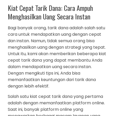
Kiat Cepat Tarik Dana: Cara Ampuh
Menghasilkan Uang Secara Instan
Bagi banyak orang, tarik dana adalah salah satu
cara untuk mendapatkan uang dengan cepat
dan instan. Namun, tidak semua orang bisa
menghasilkan uang dengan strategi yang tepat.
Untuk itu, kami akan memberikan beberapa kiat
cepat tarik dana yang dapat membantu Anda
dalam mendapatkan uang secara instan.
Dengan mengikuti tips ini, Anda bisa
memanfaatkan keuntungan dari tarik dana
dengan lebih efektif.
Salah satu kiat cepat tarik dana yang pertama
adalah dengan memanfaatkan platform online.
Saat ini, banyak platform online yang
menawarkan berbagai macam layanan yang