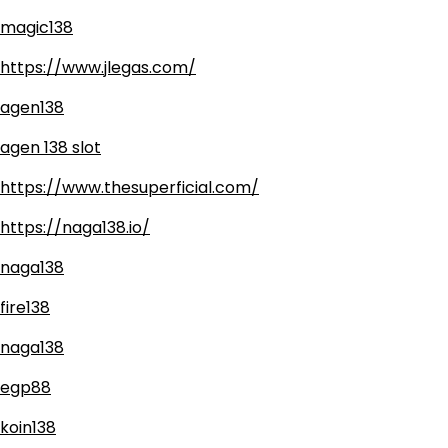
magic138
https://www.jlegas.com/
agen138
agen 138 slot
https://www.thesuperficial.com/
https://naga138.io/
naga138
fire138
naga138
egp88
koin138