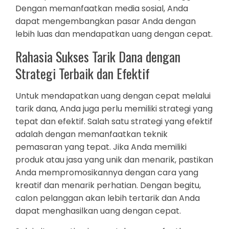
Dengan memanfaatkan media sosial, Anda
dapat mengembangkan pasar Anda dengan
lebih luas dan mendapatkan uang dengan cepat.
Rahasia Sukses Tarik Dana dengan
Strategi Terbaik dan Efektif
Untuk mendapatkan uang dengan cepat melalui
tarik dana, Anda juga perlu memiliki strategi yang
tepat dan efektif. Salah satu strategi yang efektif
adalah dengan memanfaatkan teknik
pemasaran yang tepat. Jika Anda memiliki
produk atau jasa yang unik dan menarik, pastikan
Anda mempromosikannya dengan cara yang
kreatif dan menarik perhatian. Dengan begitu,
calon pelanggan akan lebih tertarik dan Anda
dapat menghasilkan uang dengan cepat.