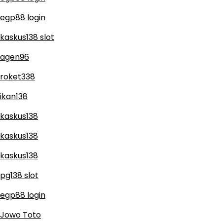
egp88 login
kaskus138 slot
agen96
roket338
ikan138
kaskus138
kaskus138
kaskus138
pg138 slot
egp88 login
Jowo Toto