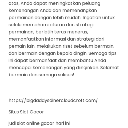
atas, Anda dapat meningkatkan peluang
kemenangan Anda dan memenangkan
permainan dengan lebih mudah. Ingatlah untuk
selalu memahami aturan dan strategi
permainan, berlatih terus menerus,
memanfaatkan informasi dan strategi dari
pemain lain, melakukan riset sebelum bermain,
dan bermain dengan kepala dingin. Semoga tips
ini dapat bermanfaat dan membantu Anda
mencapai kemenangan yang diinginkan. Selamat
bermain dan semoga sukses!
https://bigdaddysdinercloudcroft.com/
Situs Slot Gacor
judi slot online gacor hari ini