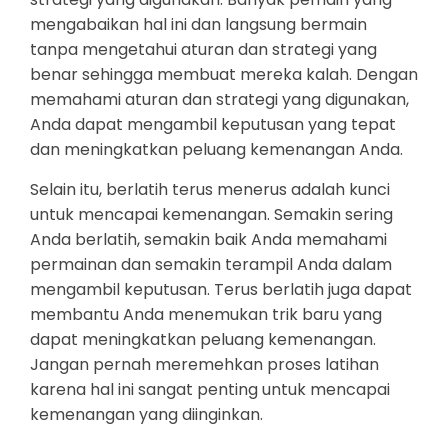
mengabaikan hal ini dan langsung bermain
tanpa mengetahui aturan dan strategi yang
benar sehingga membuat mereka kalah. Dengan
memahami aturan dan strategi yang digunakan,
Anda dapat mengambil keputusan yang tepat
dan meningkatkan peluang kemenangan Anda.
Selain itu, berlatih terus menerus adalah kunci
untuk mencapai kemenangan. Semakin sering
Anda berlatih, semakin baik Anda memahami
permainan dan semakin terampil Anda dalam
mengambil keputusan. Terus berlatih juga dapat
membantu Anda menemukan trik baru yang
dapat meningkatkan peluang kemenangan.
Jangan pernah meremehkan proses latihan
karena hal ini sangat penting untuk mencapai
kemenangan yang diinginkan.