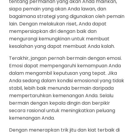
tentang permainan yang akan Anda mainkan,
siapa pemain yang akan Anda lawan, dan
bagaimana strategi yang digunakan oleh pemain
lain. Dengan melakukan riset, Anda dapat
mempersiapkan diri dengan baik dan
mengurangi kemungkinan untuk membuat
kesalahan yang dapat membuat Anda kalah.
Terakhir, jangan pernah bermain dengan emosi.
Emosi dapat mempengaruhi kemampuan Anda
dalam mengambil keputusan yang tepat. Jika
Anda sedang dalam kondisi emosional yang tidak
stabil, lebih baik menunda bermain daripada
mempertaruhkan kemenangan Anda. Selalu
bermain dengan kepala dingin dan berpikir
secara rasional untuk meningkatkan peluang
kemenangan Anda.
Dengan menerapkan trik jitu dan kiat terbaik di