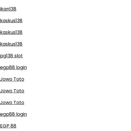
ikan138
kaskus138
kaskus138
kaskus138
pg138 slot
egp88 login
Jowo Toto
Jowo Toto
Jowo Toto
egp88 login
EGP 88