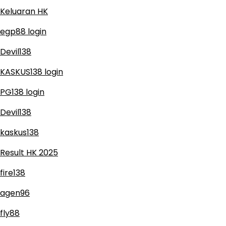
Keluaran HK
egp88 login
Devil138
KASKUS138 login
PG138 login
Devil138
kaskus138
Result HK 2025
fire138
agen96
fly88