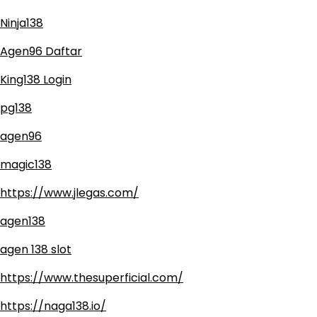
Ninja138
Agen96 Daftar
King138 Login
pg138
agen96
magic138
https://www.jlegas.com/
agen138
agen 138 slot
https://www.thesuperficial.com/
https://naga138.io/