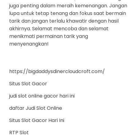
juga penting dalam meraih kemenangan. Jangan
lupa untuk tetap tenang dan fokus saat bermain
tarik dan jangan terlalu khawatir dengan hasil
akhirnya. Selamat mencoba dan selamat
menikmati permainan tarik yang
menyenangkan!
https://bigdaddysdinercloudcroft.com/
Situs Slot Gacor
judi slot online gacor hari ini
daftar Judi Slot Online
Situs Slot Gacor Hari Ini
RTP Slot