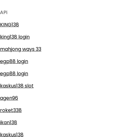
APi
KING138
king138 login
mahjong ways 33
egp88 login
egp88 login
kaskus138 slot
agen96
roket338
ikan138
kaskus138