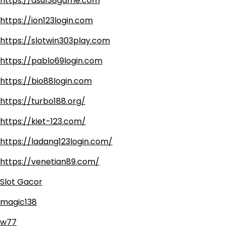
https://asu138game.com
https://ion123login.com
https://slotwin303play.com
https://pablo69login.com
https://bio88login.com
https://turbo188.org/
https://kiet-123.com/
https://ladang123login.com/
https://venetian89.com/
Slot Gacor
magic138
w77