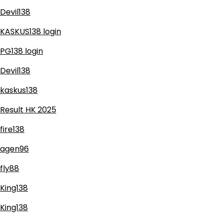
Devil138
KASKUS138 login
PG138 login
Devil138
kaskus138
Result HK 2025
fire138
agen96
fly88
King138
King138