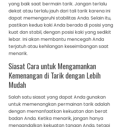
yang baik saat bermain tarik. Jangan terlalu
dekat atau terlalu jauh dari tali tarik karena ini
dapat memengaruhi stabilitas Anda. Selain itu,
pastikan kedua kaki Anda berada di posisi yang
kuat dan stabil, dengan posisi kaki yang sedikit
lebar. Ini akan membantu mencegah Anda
terjatuh atau kehilangan keseimbangan saat
menarik.
Siasat Cara untuk Mengamankan
Kemenangan di Tarik dengan Lebih
Mudah
Salah satu siasat yang dapat Anda gunakan
untuk memenangkan permainan tarik adalah
dengan memanfaatkan kekuatan dan berat
badan Anda. Ketika menarik, jangan hanya
mengandalkan kekuatan tangan Anda, tetapi