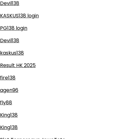
Devil138
KASKUS138 login
PG138 login
Devil138
kaskus138
Result HK 2025
fire138
agen96
fly88
King138
King138