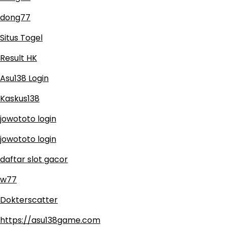
dong77
Situs Togel
Result HK
Asu138 Login
Kaskus138
jowototo login
jowototo login
daftar slot gacor
w77
Dokterscatter
https://asu138game.com