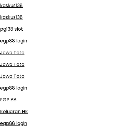
kaskus138
kaskus138
pg138 slot
egp88 login
Jowo Toto
Jowo Toto
Jowo Toto
egp88 login
EGP 88
Keluaran HK
egp88 login