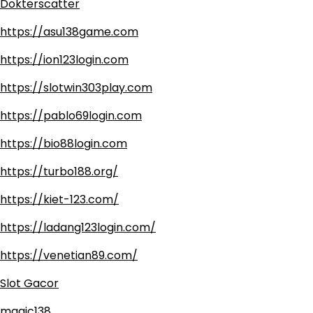
Dokterscatter
https://asu138game.com
https://ion123login.com
https://slotwin303play.com
https://pablo69login.com
https://bio88login.com
https://turbo188.org/
https://kiet-123.com/
https://ladang123login.com/
https://venetian89.com/
Slot Gacor
magic138