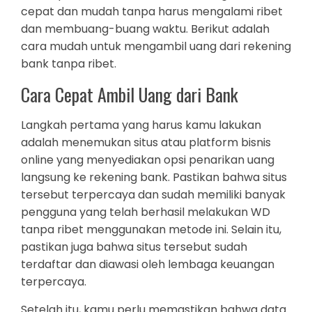
cepat dan mudah tanpa harus mengalami ribet
dan membuang-buang waktu. Berikut adalah
cara mudah untuk mengambil uang dari rekening
bank tanpa ribet.
Cara Cepat Ambil Uang dari Bank
Langkah pertama yang harus kamu lakukan
adalah menemukan situs atau platform bisnis
online yang menyediakan opsi penarikan uang
langsung ke rekening bank. Pastikan bahwa situs
tersebut terpercaya dan sudah memiliki banyak
pengguna yang telah berhasil melakukan WD
tanpa ribet menggunakan metode ini. Selain itu,
pastikan juga bahwa situs tersebut sudah
terdaftar dan diawasi oleh lembaga keuangan
terpercaya.
Setelah itu, kamu perlu memastikan bahwa data