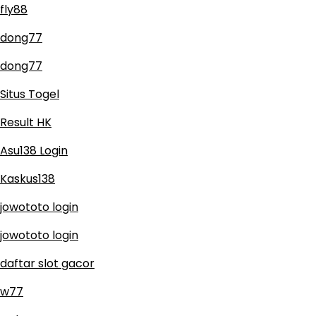
fly88
dong77
dong77
Situs Togel
Result HK
Asu138 Login
Kaskus138
jowototo login
jowototo login
daftar slot gacor
w77