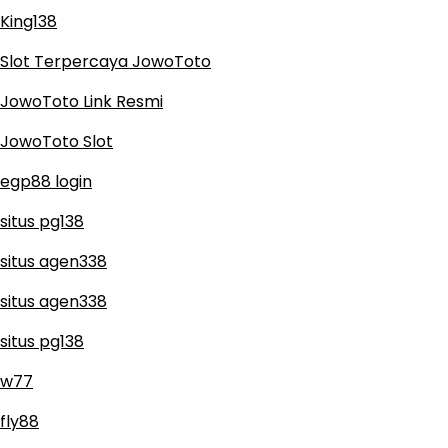
King138
Slot Terpercaya JowoToto
JowoToto Link Resmi
JowoToto Slot
egp88 login
situs pg138
situs agen338
situs agen338
situs pg138
w77
fly88