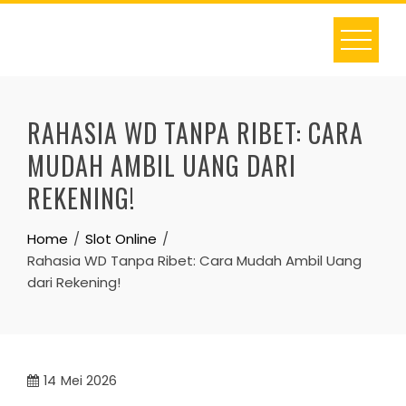
Skip
to
content
RAHASIA WD TANPA RIBET: CARA
MUDAH AMBIL UANG DARI
REKENING!
Home
Slot Online
Rahasia WD Tanpa Ribet: Cara Mudah Ambil Uang
dari Rekening!
14
Mei 2026