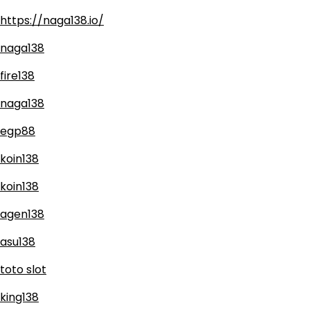
https://naga138.io/
naga138
fire138
naga138
egp88
koin138
koin138
agen138
asu138
toto slot
king138