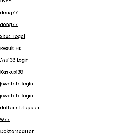
fly88
dong77
dong77
Situs Togel
Result HK
Asu138 Login
Kaskus138
jowototo login
jowototo login
daftar slot gacor
w77
Dokterscatter