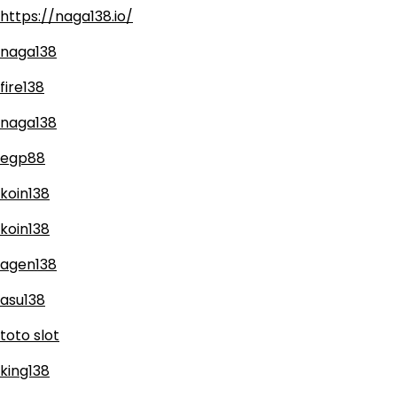
https://naga138.io/
naga138
fire138
naga138
egp88
koin138
koin138
agen138
asu138
toto slot
king138