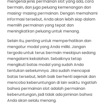
mengenai jenis permainan slot yang ada, cara
bermain, dan juga peluang kemenangan dari
masing-masing permainan. Dengan memahami
informasi tersebut, Anda akan lebih siap dalam
memilih permainan yang tepat dan
meningkatkan peluang untuk menang.
Selain itu, penting untuk memperhatikan dan
mengatur modal yang Anda miliki. Jangan
tergoda untuk terus bermain meskipun sedang
mengalami kekalahan. Sebaiknya tetap
mengikuti batas modal yang sudah Anda
tentukan sebelumnya. Jika sudah mencapai
batas tersebut, lebih baik berhenti sejenak dan
mencoba keberuntungan di lain waktu. Ingatlah
bahwa permainan slot adalah permainan
keberuntungan, jadi tidak ada jaminan bahwa
Anda akan selalu menang.