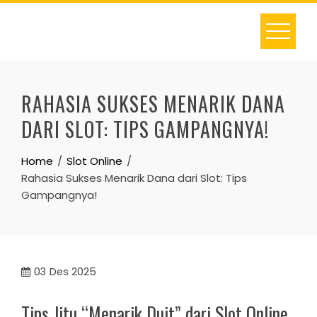
Skip
to
content
RAHASIA SUKSES MENARIK DANA
DARI SLOT: TIPS GAMPANGNYA!
Home
Slot Online
Rahasia Sukses Menarik Dana dari Slot: Tips
Gampangnya!
03
Des 2025
Tips Jitu “Menarik Duit” dari Slot Online