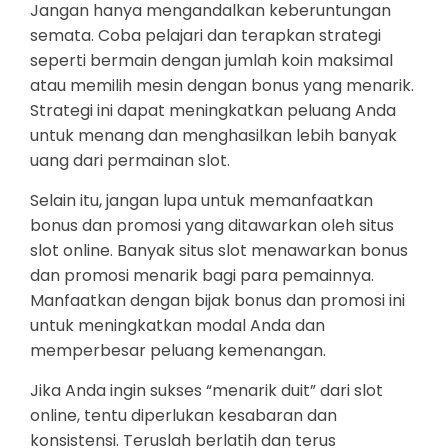
Jangan hanya mengandalkan keberuntungan
semata. Coba pelajari dan terapkan strategi
seperti bermain dengan jumlah koin maksimal
atau memilih mesin dengan bonus yang menarik.
Strategi ini dapat meningkatkan peluang Anda
untuk menang dan menghasilkan lebih banyak
uang dari permainan slot.
Selain itu, jangan lupa untuk memanfaatkan
bonus dan promosi yang ditawarkan oleh situs
slot online. Banyak situs slot menawarkan bonus
dan promosi menarik bagi para pemainnya.
Manfaatkan dengan bijak bonus dan promosi ini
untuk meningkatkan modal Anda dan
memperbesar peluang kemenangan.
Jika Anda ingin sukses “menarik duit” dari slot
online, tentu diperlukan kesabaran dan
konsistensi. Teruslah berlatih dan terus