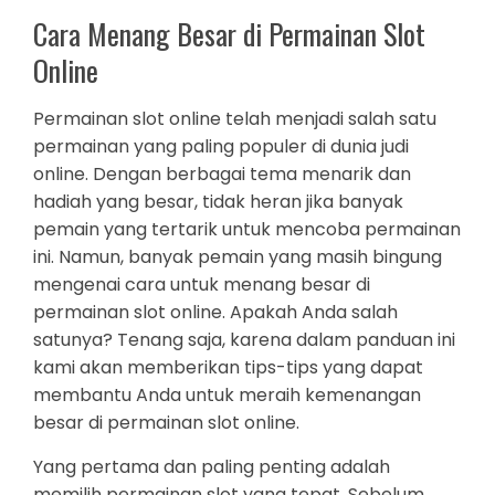
Cara Menang Besar di Permainan Slot
Online
Permainan slot online telah menjadi salah satu
permainan yang paling populer di dunia judi
online. Dengan berbagai tema menarik dan
hadiah yang besar, tidak heran jika banyak
pemain yang tertarik untuk mencoba permainan
ini. Namun, banyak pemain yang masih bingung
mengenai cara untuk menang besar di
permainan slot online. Apakah Anda salah
satunya? Tenang saja, karena dalam panduan ini
kami akan memberikan tips-tips yang dapat
membantu Anda untuk meraih kemenangan
besar di permainan slot online.
Yang pertama dan paling penting adalah
memilih permainan slot yang tepat. Sebelum