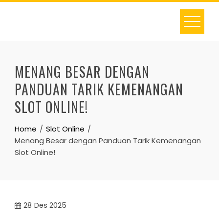
Skip
to
content
MENANG BESAR DENGAN
PANDUAN TARIK KEMENANGAN
SLOT ONLINE!
Home
Slot Online
Menang Besar dengan Panduan Tarik Kemenangan
Slot Online!
28
Des 2025