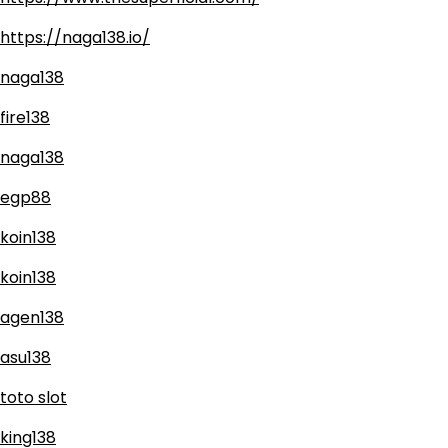
https://naga138.io/
naga138
fire138
naga138
egp88
koin138
koin138
agen138
asu138
toto slot
king138