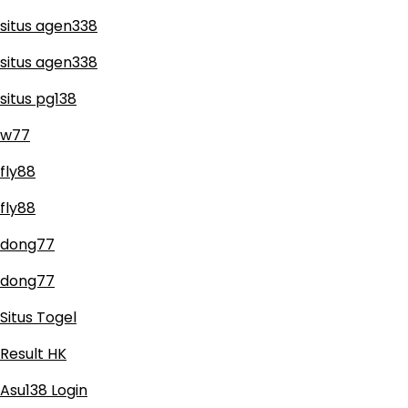
situs agen338
situs agen338
situs pg138
w77
fly88
fly88
dong77
dong77
Situs Togel
Result HK
Asu138 Login