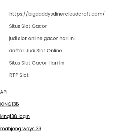
https://bigdaddysdinercloudcroft.com/
Situs Slot Gacor
judi slot online gacor hari ini
daftar Judi Slot Online
Situs Slot Gacor Hari Ini
RTP Slot
APi
KING138
king138 login
mahjong ways 33