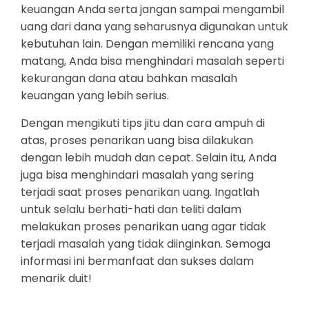
keuangan Anda serta jangan sampai mengambil
uang dari dana yang seharusnya digunakan untuk
kebutuhan lain. Dengan memiliki rencana yang
matang, Anda bisa menghindari masalah seperti
kekurangan dana atau bahkan masalah
keuangan yang lebih serius.
Dengan mengikuti tips jitu dan cara ampuh di
atas, proses penarikan uang bisa dilakukan
dengan lebih mudah dan cepat. Selain itu, Anda
juga bisa menghindari masalah yang sering
terjadi saat proses penarikan uang. Ingatlah
untuk selalu berhati-hati dan teliti dalam
melakukan proses penarikan uang agar tidak
terjadi masalah yang tidak diinginkan. Semoga
informasi ini bermanfaat dan sukses dalam
menarik duit!