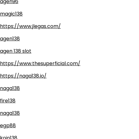
agen96
magic138
https://www.jlegas.com/
agen138
agen 138 slot
https://www.thesuperficial.com/
https://naga138.io/
naga138
fire138
naga138
egp88
koin138