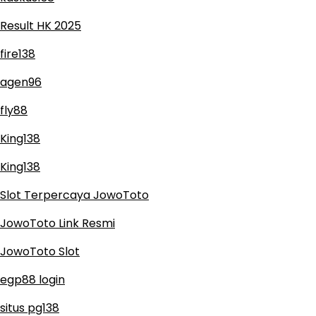
Result HK 2025
fire138
agen96
fly88
King138
King138
Slot Terpercaya JowoToto
JowoToto Link Resmi
JowoToto Slot
egp88 login
situs pg138