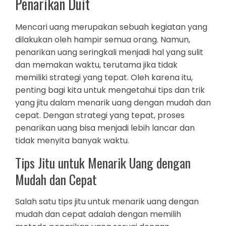
Penarikan Duit
Mencari uang merupakan sebuah kegiatan yang
dilakukan oleh hampir semua orang. Namun,
penarikan uang seringkali menjadi hal yang sulit
dan memakan waktu, terutama jika tidak
memiliki strategi yang tepat. Oleh karena itu,
penting bagi kita untuk mengetahui tips dan trik
yang jitu dalam menarik uang dengan mudah dan
cepat. Dengan strategi yang tepat, proses
penarikan uang bisa menjadi lebih lancar dan
tidak menyita banyak waktu.
Tips Jitu untuk Menarik Uang dengan
Mudah dan Cepat
Salah satu tips jitu untuk menarik uang dengan
mudah dan cepat adalah dengan memilih