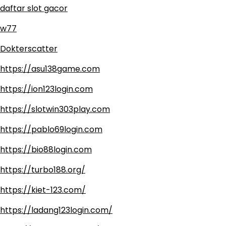
daftar slot gacor
w77
Dokterscatter
https://asu138game.com
https://ion123login.com
https://slotwin303play.com
https://pablo69login.com
https://bio88login.com
https://turbo188.org/
https://kiet-123.com/
https://ladang123login.com/