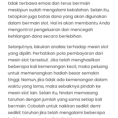
tidak terbawa emosi dan terus bermain
meskipun sudah mengalami kekalahan. Selain itu,
tetapkan juga batas dana yang akan digunakan
dalam bermain slot. Hal ini akan membantu Anda
mengontrol pengeluaran dan mencegah
kehilangan dana secara berlebihan.
Selanjutnya, lakukan analisis terhadap mesin slot
yang dipilih. Perhatikan pola pembayaran dari
mesin slot tersebut. Jika telah menghasilkan
beberapa kali kemenangan kecil, maka peluang
untuk memenangkan hadiah besar semakin
tinggi. Namun, jika tidak ada kemenangan dalam
waktu yang lama, maka sebaiknya pindah ke
mesin slot lain. Selain itu, hindari memasang
taruhan dengan jumlah yang sama setiap kali
bermain. Cobalah untuk naikkan sedikit demi
sedikit taruhan jika telah mengalami beberapa