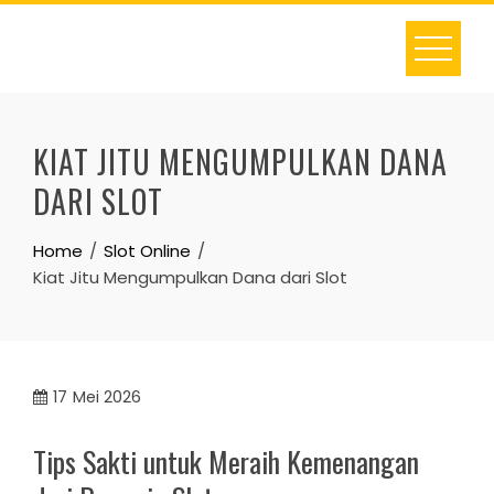
Skip
to
content
KIAT JITU MENGUMPULKAN DANA
DARI SLOT
Home
Slot Online
Kiat Jitu Mengumpulkan Dana dari Slot
17
Mei 2026
Tips Sakti untuk Meraih Kemenangan