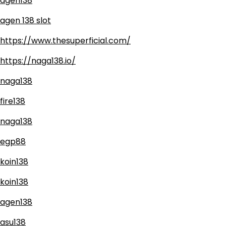
agen138
agen 138 slot
https://www.thesuperficial.com/
https://naga138.io/
naga138
fire138
naga138
egp88
koin138
koin138
agen138
asu138