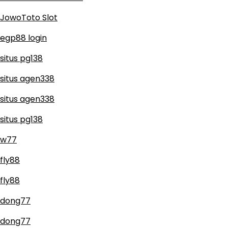
JowoToto Slot
egp88 login
situs pg138
situs agen338
situs agen338
situs pg138
w77
fly88
fly88
dong77
dong77