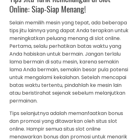
Online: Siap-Siap Menang!
Selain memilih mesin yang tepat, ada beberapa
tips jitu lainnya yang dapat Anda terapkan untuk
meningkatkan peluang menang di slot online.
Pertama, selalu perhatikan batas waktu yang
Anda habiskan untuk bermain. Jangan terlalu
lama bermain di satu mesin, karena semakin
lama Anda bermain, semakin besar pula potensi
untuk mengalami kekalahan. Setelah mencapai
batas waktu tertentu, pindahlah ke mesin lain
atau beristirahat sejenak sebelum melanjutkan
permainan.
Tips selanjutnya adalah memanfaatkan bonus
dan promosi yang ditawarkan oleh situs slot
online. Hampir semua situs slot online
menawarkan bonus dan promosi untuk menarik