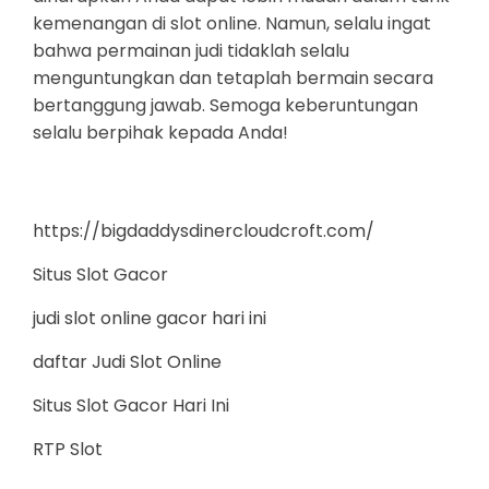
kemenangan di slot online. Namun, selalu ingat
bahwa permainan judi tidaklah selalu
menguntungkan dan tetaplah bermain secara
bertanggung jawab. Semoga keberuntungan
selalu berpihak kepada Anda!
https://bigdaddysdinercloudcroft.com/
Situs Slot Gacor
judi slot online gacor hari ini
daftar Judi Slot Online
Situs Slot Gacor Hari Ini
RTP Slot