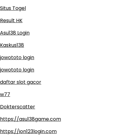
Situs Togel
Result HK
Asu138 Login
Kaskus138
jowototo login
jowototo login
daftar slot gacor
w77
Dokterscatter
https://asu138game.com
https://ion123login.com