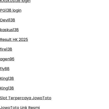
KASKUS138 login
PG138 login
Devil138
kaskus138
Result HK 2025
fire138
agen96
fly88
King138
King138
Slot Terpercaya JowoToto
JowoToto Link Resmi