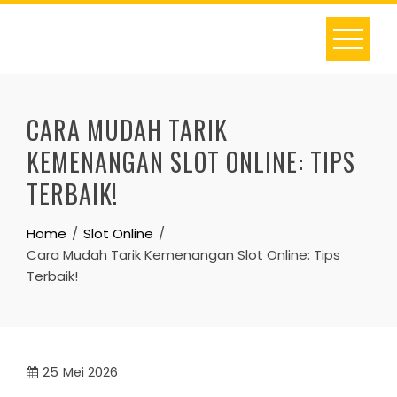
Skip
to
content
CARA MUDAH TARIK
KEMENANGAN SLOT ONLINE: TIPS
TERBAIK!
Home
Slot Online
Cara Mudah Tarik Kemenangan Slot Online: Tips
Terbaik!
25
Mei 2026