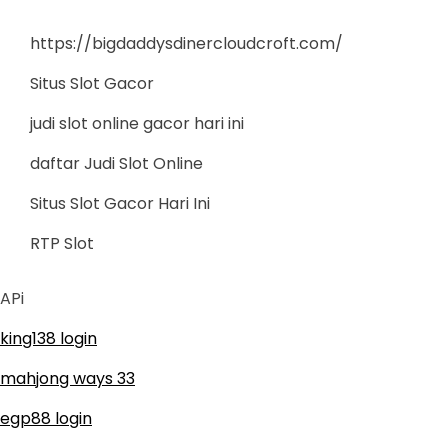
https://bigdaddysdinercloudcroft.com/
Situs Slot Gacor
judi slot online gacor hari ini
daftar Judi Slot Online
Situs Slot Gacor Hari Ini
RTP Slot
APi
king138 login
mahjong ways 33
egp88 login