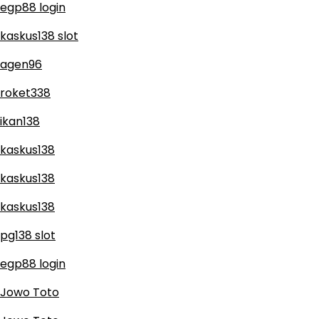
egp88 login
kaskus138 slot
agen96
roket338
ikan138
kaskus138
kaskus138
kaskus138
pg138 slot
egp88 login
Jowo Toto