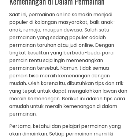
Kemenangan di Dalam Permainan”
Saat ini, permainan online semakin menjadi
populer di kalangan masyarakat, baik anak-
anak, remaja, maupun dewasa. Salah satu
permainan yang sedang populer adalah
permainan taruhan atau judi online. Dengan
tingkat kesulitan yang berbeda-beda, para
pemain tentu saja ingin memenangkan
permainan tersebut. Namun, tidak semua
pemain bisa meraih kemenangan dengan
mudah. Oleh karena itu, dibutuhkan tips dan trik
yang tepat untuk dapat mengalahkan lawan dan
meraih kemenangan. Berikut ini adalah tips cara
amudah untuk meraih kemenangan di dalam
permainan.
Pertama, ketahui dan pelajari permainan yang
akan dimainkan. Setiap permainan memiliki