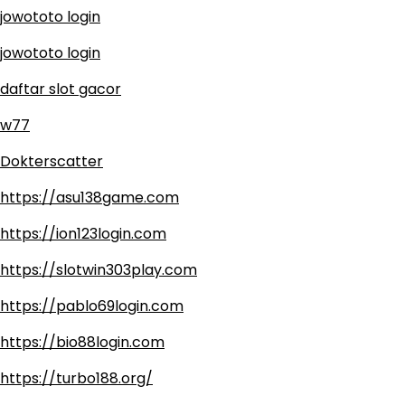
jowototo login
jowototo login
daftar slot gacor
w77
Dokterscatter
https://asu138game.com
https://ion123login.com
https://slotwin303play.com
https://pablo69login.com
https://bio88login.com
https://turbo188.org/