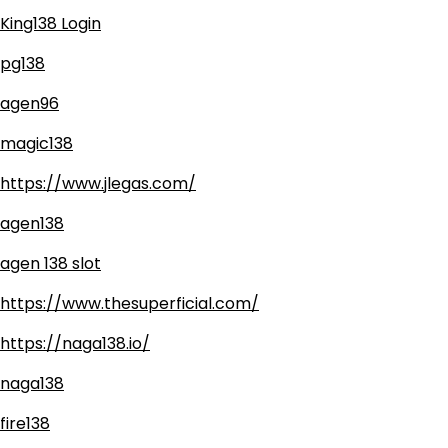
King138 Login
pg138
agen96
magic138
https://www.jlegas.com/
agen138
agen 138 slot
https://www.thesuperficial.com/
https://naga138.io/
naga138
fire138