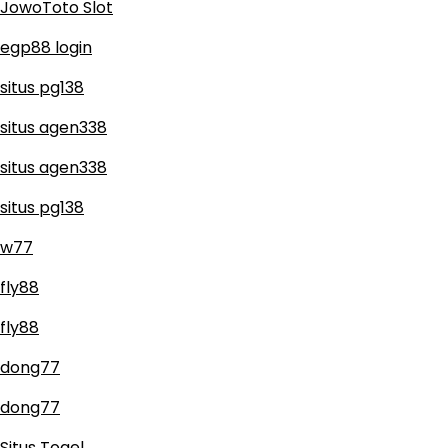
JowoToto Slot
egp88 login
situs pg138
situs agen338
situs agen338
situs pg138
w77
fly88
fly88
dong77
dong77
Situs Togel