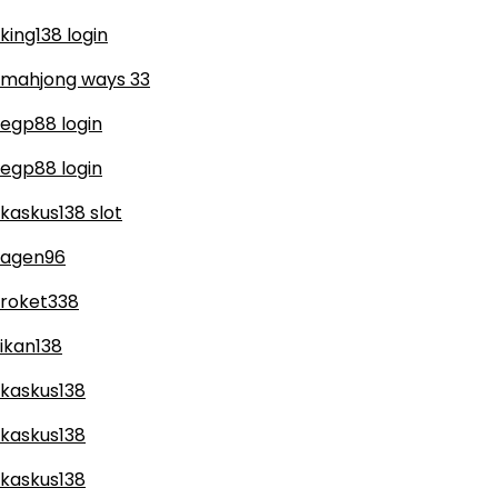
king138 login
mahjong ways 33
egp88 login
egp88 login
kaskus138 slot
agen96
roket338
ikan138
kaskus138
kaskus138
kaskus138