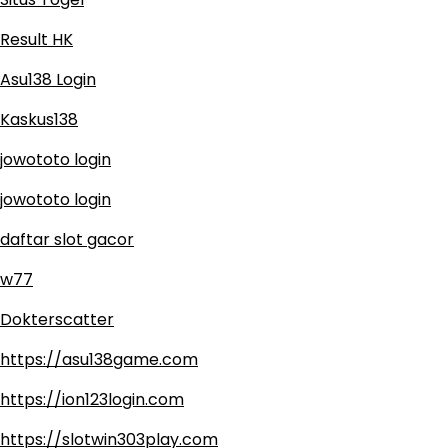
Result HK
Asu138 Login
Kaskus138
jowototo login
jowototo login
daftar slot gacor
w77
Dokterscatter
https://asu138game.com
https://ion123login.com
https://slotwin303play.com