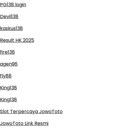
PG138 login
Devil138
kaskus138
Result HK 2025
fire138
agen96
fly88
King138
King138
Slot Terpercaya JowoToto
JowoToto Link Resmi