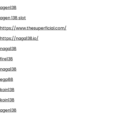
agen138
agen 138 slot
https://www.thesuperficial.com/
https://naga138.io/
naga138
fire138
naga138
egp88
koin138
koin138
agen138