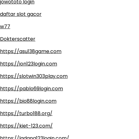
jowototo login
daftar slot gacor
w77
Dokterscatter
https://asu138game.com
https://ion123login.com
https://slotwin303play.com
https://pablo69login.com
https://bio88login.com
https://turbo188.org/
https://kiet-123.com/
https://ladang123login.com/