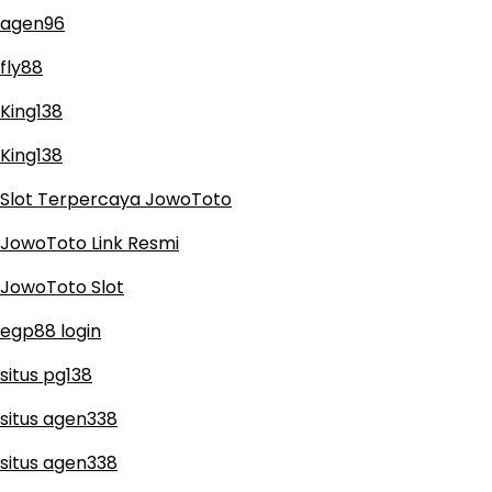
agen96
fly88
King138
King138
Slot Terpercaya JowoToto
JowoToto Link Resmi
JowoToto Slot
egp88 login
situs pg138
situs agen338
situs agen338