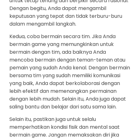
untuk tetap tenang dan berpikir secara rasional.
Dengan begitu, Anda dapat mengambil
keputusan yang tepat dan tidak terburu-buru
dalam mengambil langkah.
Kedua, coba bermain secara tim. Jika Anda
bermain game yang memungkinkan untuk
bermain dengan tim, ada baiknya Anda
mencoba bermain dengan teman-teman atau
pemain yang sudah Anda kenal. Dengan bermain
bersama tim yang sudah memiliki komunikasi
yang baik, Anda dapat berkolaborasi dengan
lebih efektif dan memenangkan permainan
dengan lebih mudah. Selain itu, Anda juga dapat
saling bantu dan belajar dari satu sama lain.
Selain itu, pastikan juga untuk selalu
memperhatikan kondisi fisik dan mental saat
bermain game. Jangan memaksakan diri jika