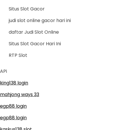
Situs Slot Gacor
judi slot online gacor hari ini
daftar Judi Slot Online
Situs Slot Gacor Hari Ini
RTP Slot
APi
king138 login
mahjong ways 33
egp88 login
egp88 login
kaskus138 slot